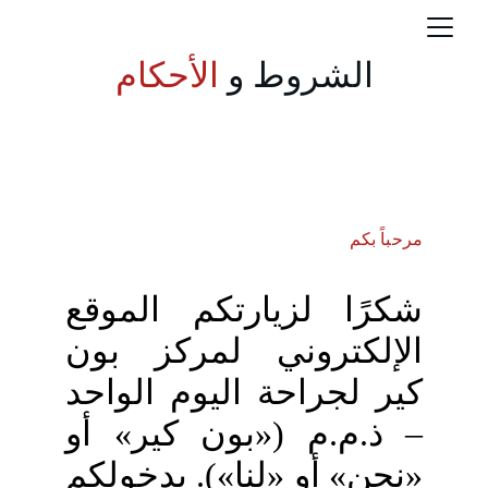
الشروط و 
الأحكام
مرحباً بكم
شكرًا لزيارتكم الموقع
الإلكتروني لمركز بون
كير لجراحة اليوم الواحد
– ذ.م.م («بون كير» أو
«نحن» أو «لنا»). بدخولكم